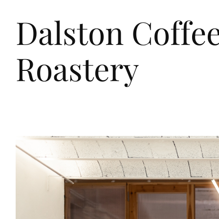
D
a
l
s
t
o
n
C
o
f
f
e
R
o
a
s
t
e
r
y