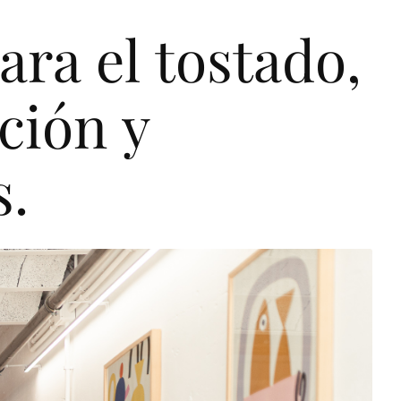
a
r
a
e
l
t
o
s
t
a
d
o
,
c
i
ó
n
y
s
.