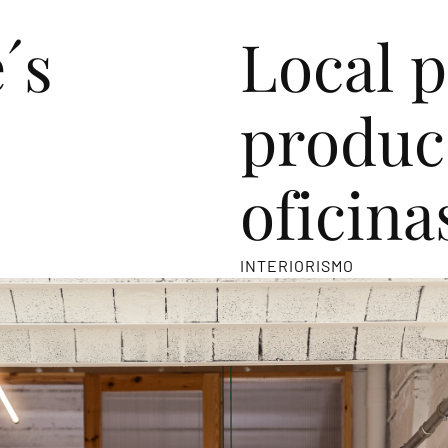
e
´
s
L
o
c
a
l
p
p
r
o
d
u
c
o
f
i
c
i
n
a
INTERIORISMO