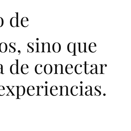
o
d
e
o
s
,
s
i
n
o
q
u
e
a
d
e
c
o
n
e
c
t
a
r
e
x
p
e
r
i
e
n
c
i
a
s
.