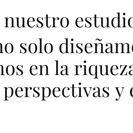
n
u
e
s
t
r
o
e
s
t
u
d
i
n
o
s
o
l
o
d
i
s
e
ñ
a
m
m
o
s
e
n
l
a
r
i
q
u
e
z
p
e
r
s
p
e
c
t
i
v
a
s
y