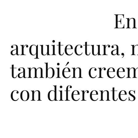
E
n
a
r
q
u
i
t
e
c
t
u
r
a
,
t
a
m
b
i
é
n
c
r
e
e
c
o
n
d
i
f
e
r
e
n
t
e
s